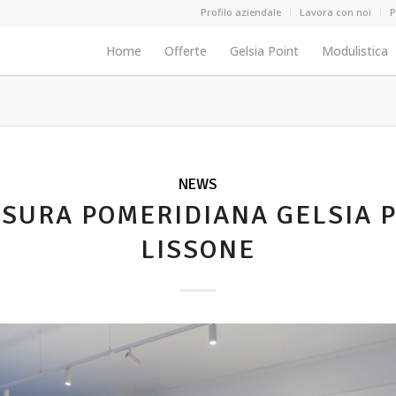
Menu secondario
Profilo aziendale
Lavora con noi
P
Menu header main
Home
Offerte
Gelsia Point
Modulistica
NEWS
SURA POMERIDIANA GELSIA 
LISSONE