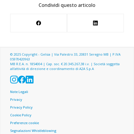
Condividi questo articolo
© 2025 Copyright - Gelsia | Via Palestro 33, 20831 Seregno MB | P.IVA
05970420963
MB R.E.A. n. 1854004 | Cap. soc. € 20.345.267,38 i.v. | Società soggetta
all'attività di direzione e coordinamento di A2A S.p.A
Menu footer
Note Legali
Privacy
Privacy Policy
Cookie Policy
Preferenze cookie
Segnalazioni Whistleblowing