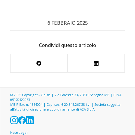
6 FEBBRAIO 2025
Condividi questo articolo
© 2025 Copyright - Gelsia | Via Palestro 33, 20831 Seregno MB | P.IVA
05970420963
MB R.E.A. n. 1854004 | Cap. soc. € 20.345.267,38 i.v. | Società soggetta
all'attività di direzione e coordinamento di A2A S.p.A
Menu footer
Note Legali