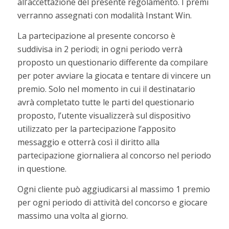
all’accettazione del presente regolamento. I premi
verranno assegnati con modalità Instant Win.
La partecipazione al presente concorso è
suddivisa in 2 periodi; in ogni periodo verrà
proposto un questionario differente da compilare
per poter avviare la giocata e tentare di vincere un
premio. Solo nel momento in cui il destinatario
avrà completato tutte le parti del questionario
proposto, l’utente visualizzerà sul dispositivo
utilizzato per la partecipazione l’apposito
messaggio e otterrà così il diritto alla
partecipazione giornaliera al concorso nel periodo
in questione.
Ogni cliente può aggiudicarsi al massimo 1 premio
per ogni periodo di attività del concorso e giocare
massimo una volta al giorno.