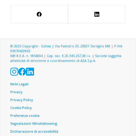
© 2025 Copyright - Gelsia | Via Palestro 33, 20831 Seregno MB | P.IVA
05970420963
MB R.E.A. n. 1854004 | Cap. soc. € 20.345.267,38 i.v. | Società soggetta
all'attività di direzione e coordinamento di A2A S.p.A
Menu footer
Note Legali
Privacy
Privacy Policy
Cookie Policy
Preferenze cookie
Segnalazioni Whistleblowing
Dichiarazione di accessibilità