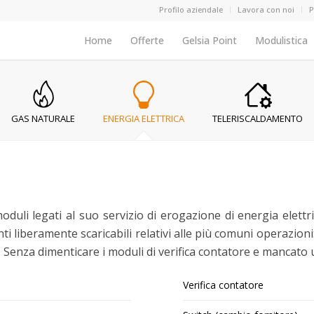
Menu secondario
Profilo aziendale
Lavora con noi
P
Menu header main
Home
Offerte
Gelsia Point
Modulistica
Icona
Icona
Icona
GAS NATURALE
ENERGIA ELETTRICA
TELERISCALDAMENTO
duli legati al suo servizio di erogazione di energia elettri
i liberamente scaricabili relativi alle più comuni operazioni:
o. Senza dimenticare i moduli di verifica contatore e mancato 
Verifica contatore