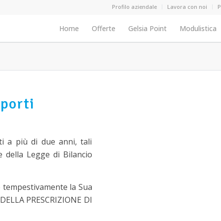
Menu secondario
Profilo aziendale
Lavora con noi
P
Menu header main
Home
Offerte
Gelsia Point
Modulistica
porti
i a più di due anni, tali
 della Legge di Bilancio
e tempestivamente la Sua
O DELLA PRESCRIZIONE DI