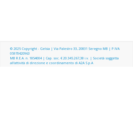
© 2025 Copyright - Gelsia | Via Palestro 33, 20831 Seregno MB | P.IVA
05970420963
MB R.E.A. n. 1854004 | Cap. soc. € 20.345.267,38 i.v. | Società soggetta
all'attività di direzione e coordinamento di A2A S.p.A
Menu footer
Note Legali
Privacy
Privacy Policy
Cookie Policy
Preferenze cookie
Segnalazioni Whistleblowing
Dichiarazione di accessibilità